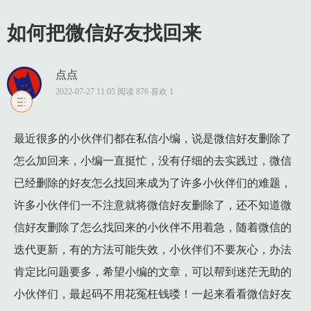
如何把微信好友找回来
点点
2022-07-27 11:05 阅读 876 喜欢 1
1 第一种方法：通过朋友圈点赞或评论找回删除的微信好友
最近很多的小伙伴们都在私信小编，说是微信好友删除了
1.1 1、进入微信的设置 -> 隐私。
怎么加回来，小编一直挺忙，没有仔细的去实践过，微信
1.2 2.进入“不看对方的朋友圈”和“不让对方看我的朋友圈”的设置
已经删除的好友怎么找回来成为了许多小伙伴们的难题，
1.3 3.有一定几率删掉的人就在里面。
许多小伙伴们一不注意就将微信好友删除了，还不知道微
1.4 4.前提得是你设置了不看他的朋友圈或者不让他看你的朋友圈
信好友删除了怎么找回来的小伙伴不用着急，随着微信的
2 第二种方法：朋友圈可见或不可见列表找回微信删除的好友
迭代更新，有的方法可能失效，小伙伴们不要灰心，办法
2.1 1.查看是否有这个好友的贴标签分组。
肯定比问题要多，希望小编的文章，可以帮到迷茫无助的
2.2 2.如果你曾经还发过一条朋友圈是这个小组可见的。
小伙伴们，最起码不用花冤枉钱喽！一起来看看微信好友
2.3 3.找到这条朋友圈动态，点开之后再点动态下面那个小组标志