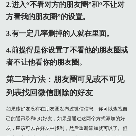
2.进入“不看对方的朋友圈”和“不让对
6.2 2)下载手机版sqlite。打开sqlite，按路径进入data/
方看我的朋友圈”的设置。
6.3 3)使用手机助手，如360，如果实在想不到，就查找
7 注意事项：
3.有一定几率删掉的人就在里面。
8 第七种方法：微信自带的修复功能
8.1 1、微信主界面，点击“+”按钮，进入“添加朋友”功能。
4.前提得是你设置了不看他的朋友圈或
8.2 2、点击进入“搜索微信号/手机号”搜索框。
者不让他看你的朋友圈。
8.3 3、输入“：recover”，可以直接复制双引号中的代码，：recov
第二种方法：朋友圈可见或不可见
8.4 4、选择恢复“联系人”功能。
8.5 5、点击确定恢复联系人。
列表找回微信删除的好友
8.6 6、耐心等待，恢复完成后点击“强制关闭”。
如果该好友没有在朋友圈发布过微信信息，你可以查找自
8.7 7、返回好友列表，好友已经恢复了。
己的通讯录和QQ好友，如果是通过这两个方式添加的好
9 第八种方法：微信转账记录找回删除的微信好友
友，应该可以在好友中找到，然后重新添加就可以了。但
9.1 1、进入自己微信的账单列表中。