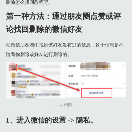
删除怎么找回教程吧。
2.4 4.你会发现你要找的那个人就在就在里面。
第一种方法：通过朋友圈点赞或评
3 第三种方法：微信通讯录添加
3.1 1）能记住对方的微信号，你可以进入微信--通讯录--打开
论找回删除的微信好友
3.2 2）如果通讯录中找不到，教小伙伴们进入内部文件夹查找
在微信朋友圈中找到该好友发布过的信息，这个信息是不
3.3 1、打开手机备份软件，备份微信到内部储存，记住只用
随着你删除该好友进行删除的。
3.4 2、在文件管理，内部储存中找到com.tencent.mm.db
3.5 3、把com.tencent.com.db文件夹通过QQ或者百度网盘传
3.6 4、把com.tencent.com.db文件夹解压缩。
3.7 5、找到解压缩出来的文件MicroMsg文件，被删除微信联系
4 第四种方法：邮箱找回法。
示例图
5 第五种方法：被动等待方法。
6 第六种方法：通过root的权限
1、进入微信的设置 -> 隐私。
6.1 1)如果你很熟悉自己手机，而且有root的权限，可以进